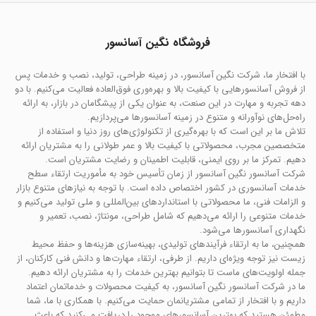
فروشگاه نگین آسانسور
با افتخار ما، شرکت نگین آسانسور، در زمینه طراحی، تولید، نصب و خدمات پس
از فروش آسانسورهایی با کیفیت بالا و بهره‌وری فوق‌العاده فعالیت می‌کنیم. با دو
دهه تجربه و مهارت در این صنعت، به عنوان یکی از پیشگامان در بازار، به ارائه
راه‌حل‌های نوآورانه و متنوع در زمینه آسانسورها می‌پردازیم.
تلاش ما بر این است که با بهره‌گیری از تکنولوژی‌های روز دنیا و استفاده از
متخصصین مجرب، محصولاتی با کیفیت بالا و عمر طولانی را به مشتریان ارائه
دهیم. تمرکز ما بر روی ایمنی، قابلیت اطمینان و رضایت مشتریان است.
شرکت آسانسور نگین آسانسور از زمان تأسیس خود به مأموریت ارتقاء سطح
خدمات آسانسوری در کشور اختصاص داده است. با توجه به نیازهای متنوع بازار
و الزامات فنی، ما محصولاتی با استانداردهای بین‌المللی و ملی تولید می‌کنیم و
خدمات متنوعی را ارائه می‌دهیم که شامل طراحی، مونتاژ، نصب، تعمیر و
نگهداری آسانسورها می‌شود.
همچنین، ما به ارتقاء فرآیندهای تولیدی، بهینه‌سازی هزینه‌ها و حفظ محیط
زیست نیز توجه ویژه‌ای داریم. از طرفی، ارتقاء مهارت‌ها و دانش فنی کارکنان، از
جمله اولویت‌های ماست تا بتوانیم بهترین خدمات را به مشتریان ارائه دهیم.
ما در شرکت آسانسور نگین آسانسور، به کیفیت محصولات و خدماتمان اعتماد
داریم و با افتخار از تمامی مشتریانمان حمایت می‌کنیم. با همکاری با ما، شما
مطمئن هستید که بهترین آسانسورهای موجود را دریافت می‌کنید که باعث