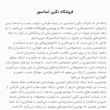
فروشگاه نگین آسانسور
با افتخار ما، شرکت نگین آسانسور، در زمینه طراحی، تولید، نصب و خدمات پس
از فروش آسانسورهایی با کیفیت بالا و بهره‌وری فوق‌العاده فعالیت می‌کنیم. با دو
دهه تجربه و مهارت در این صنعت، به عنوان یکی از پیشگامان در بازار، به ارائه
راه‌حل‌های نوآورانه و متنوع در زمینه آسانسورها می‌پردازیم.
تلاش ما بر این است که با بهره‌گیری از تکنولوژی‌های روز دنیا و استفاده از
متخصصین مجرب، محصولاتی با کیفیت بالا و عمر طولانی را به مشتریان ارائه
دهیم. تمرکز ما بر روی ایمنی، قابلیت اطمینان و رضایت مشتریان است.
شرکت آسانسور نگین آسانسور از زمان تأسیس خود به مأموریت ارتقاء سطح
خدمات آسانسوری در کشور اختصاص داده است. با توجه به نیازهای متنوع بازار
و الزامات فنی، ما محصولاتی با استانداردهای بین‌المللی و ملی تولید می‌کنیم و
خدمات متنوعی را ارائه می‌دهیم که شامل طراحی، مونتاژ، نصب، تعمیر و
نگهداری آسانسورها می‌شود.
همچنین، ما به ارتقاء فرآیندهای تولیدی، بهینه‌سازی هزینه‌ها و حفظ محیط
زیست نیز توجه ویژه‌ای داریم. از طرفی، ارتقاء مهارت‌ها و دانش فنی کارکنان، از
جمله اولویت‌های ماست تا بتوانیم بهترین خدمات را به مشتریان ارائه دهیم.
ما در شرکت آسانسور نگین آسانسور، به کیفیت محصولات و خدماتمان اعتماد
داریم و با افتخار از تمامی مشتریانمان حمایت می‌کنیم. با همکاری با ما، شما
مطمئن هستید که بهترین آسانسورهای موجود را دریافت می‌کنید که باعث