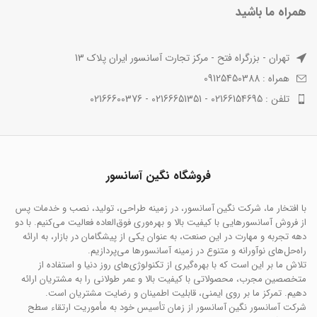
همراه ما باشید
تهران - بزرگراه فتح - مرکز تجارت آسانسور ایران پلاک 13
همراه : 09125450388
تلفن : 02166154695 - 02166651351 - 02166600376
فروشگاه نگین آسانسور
با افتخار ما، شرکت نگین آسانسور، در زمینه طراحی، تولید، نصب و خدمات پس
از فروش آسانسورهایی با کیفیت بالا و بهره‌وری فوق‌العاده فعالیت می‌کنیم. با دو
دهه تجربه و مهارت در این صنعت، به عنوان یکی از پیشگامان در بازار، به ارائه
راه‌حل‌های نوآورانه و متنوع در زمینه آسانسورها می‌پردازیم.
تلاش ما بر این است که با بهره‌گیری از تکنولوژی‌های روز دنیا و استفاده از
متخصصین مجرب، محصولاتی با کیفیت بالا و عمر طولانی را به مشتریان ارائه
دهیم. تمرکز ما بر روی ایمنی، قابلیت اطمینان و رضایت مشتریان است.
شرکت آسانسور نگین آسانسور از زمان تأسیس خود به مأموریت ارتقاء سطح