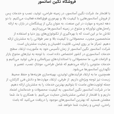
فروشگاه نگین آسانسور
با افتخار ما، شرکت نگین آسانسور، در زمینه طراحی، تولید، نصب و خدمات پس
از فروش آسانسورهایی با کیفیت بالا و بهره‌وری فوق‌العاده فعالیت می‌کنیم. با دو
دهه تجربه و مهارت در این صنعت، به عنوان یکی از پیشگامان در بازار، به ارائه
راه‌حل‌های نوآورانه و متنوع در زمینه آسانسورها می‌پردازیم.
تلاش ما بر این است که با بهره‌گیری از تکنولوژی‌های روز دنیا و استفاده از
متخصصین مجرب، محصولاتی با کیفیت بالا و عمر طولانی را به مشتریان ارائه
دهیم. تمرکز ما بر روی ایمنی، قابلیت اطمینان و رضایت مشتریان است.
شرکت آسانسور نگین آسانسور از زمان تأسیس خود به مأموریت ارتقاء سطح
خدمات آسانسوری در کشور اختصاص داده است. با توجه به نیازهای متنوع بازار
و الزامات فنی، ما محصولاتی با استانداردهای بین‌المللی و ملی تولید می‌کنیم و
خدمات متنوعی را ارائه می‌دهیم که شامل طراحی، مونتاژ، نصب، تعمیر و
نگهداری آسانسورها می‌شود.
همچنین، ما به ارتقاء فرآیندهای تولیدی، بهینه‌سازی هزینه‌ها و حفظ محیط
زیست نیز توجه ویژه‌ای داریم. از طرفی، ارتقاء مهارت‌ها و دانش فنی کارکنان، از
جمله اولویت‌های ماست تا بتوانیم بهترین خدمات را به مشتریان ارائه دهیم.
ما در شرکت آسانسور نگین آسانسور، به کیفیت محصولات و خدماتمان اعتماد
داریم و با افتخار از تمامی مشتریانمان حمایت می‌کنیم. با همکاری با ما، شما
مطمئن هستید که بهترین آسانسورهای موجود را دریافت می‌کنید که باعث
راحتی، ایمنی و رضایت شما خواهد شد.