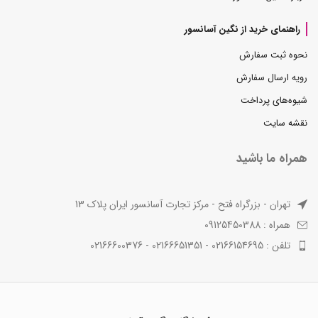
راهنمای خرید از نگین آسانسور
نحوه ثبت سفارش
رویه ارسال سفارش
شیوه‌های پرداخت
نقشه سایت
همراه ما باشید
تهران - بزرگراه فتح - مرکز تجارت آسانسور ایران پلاک 13
همراه : 09125450388
تلفن : 02166154695 - 02166651351 - 02166600376