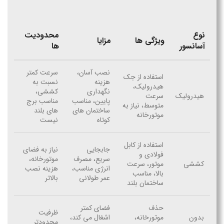
نوع
محدودیت
ویژگی ها
مزایا
آسانسور
ها
نصب آسان،
سرعت کمتر
استفاده از جک
هزینه
نسبت به
هیدرولیک،
نگهداری
کششی،
هیدرولیک
سرعت
پایین، مناسب
مناسب برج
متوسط، نیاز به
ساختمان های
های بلند
موتورخانه
کوتاه
نیست
استفاده از کابل
جابجایی
نیاز به فضای
فولادی و
سریع، مصرف
موتورخانه،
کششی
موتور، سرعت
انرژی مناسب،
هزینه نصب
بالا، مناسب
عمر طولانی
بالاتر
ساختمان بلند
حذف
فضای کمتر
ظرفیت
بدون
موتورخانه،
اشغال می کند،
محدودتر