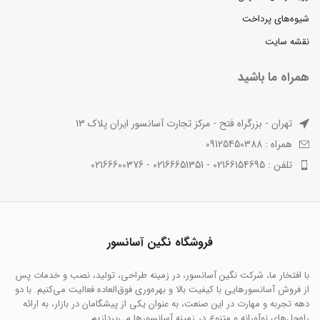
شیوه‌های پرداخت
نقشه سایت
همراه ما باشید
تهران - بزرگراه فتح - مرکز تجارت آسانسور ایران پلاک 13
همراه : 09125450388
تلفن : 02166154695 - 02166651351 - 02166600376
فروشگاه نگین آسانسور
با افتخار ما، شرکت نگین آسانسور، در زمینه طراحی، تولید، نصب و خدمات پس
از فروش آسانسورهایی با کیفیت بالا و بهره‌وری فوق‌العاده فعالیت می‌کنیم. با دو
دهه تجربه و مهارت در این صنعت، به عنوان یکی از پیشگامان در بازار، به ارائه
راه‌حل‌های نوآورانه و متنوع در زمینه آسانسورها می‌پردازیم.