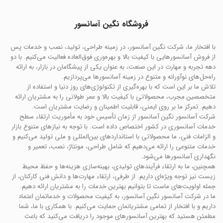
فروشگاه نگین آسانسور
با افتخار ما، شرکت نگین آسانسور، در زمینه طراحی، تولید، نصب و خدمات پس
از فروش آسانسورهایی با کیفیت بالا و بهره‌وری فوق‌العاده فعالیت می‌کنیم. با دو
دهه تجربه و مهارت در این صنعت، به عنوان یکی از پیشگامان در بازار، به ارائه
راه‌حل‌های نوآورانه و متنوع در زمینه آسانسورها می‌پردازیم.
تلاش ما بر این است که با بهره‌گیری از تکنولوژی‌های روز دنیا و استفاده از
متخصصین مجرب، محصولاتی با کیفیت بالا و عمر طولانی را به مشتریان ارائه
دهیم. تمرکز ما بر روی ایمنی، قابلیت اطمینان و رضایت مشتریان است.
شرکت آسانسور نگین آسانسور از زمان تأسیس خود به مأموریت ارتقاء سطح
خدمات آسانسوری در کشور اختصاص داده است. با توجه به نیازهای متنوع بازار
و الزامات فنی، ما محصولاتی با استانداردهای بین‌المللی و ملی تولید می‌کنیم و
خدمات متنوعی را ارائه می‌دهیم که شامل طراحی، مونتاژ، نصب، تعمیر و
نگهداری آسانسورها می‌شود.
همچنین، ما به ارتقاء فرآیندهای تولیدی، بهینه‌سازی هزینه‌ها و حفظ محیط
زیست نیز توجه ویژه‌ای داریم. از طرفی، ارتقاء مهارت‌ها و دانش فنی کارکنان، از
جمله اولویت‌های ماست تا بتوانیم بهترین خدمات را به مشتریان ارائه دهیم.
ما در شرکت آسانسور نگین آسانسور، به کیفیت محصولات و خدماتمان اعتماد
داریم و با افتخار از تمامی مشتریانمان حمایت می‌کنیم. با همکاری با ما، شما
مطمئن هستید که بهترین آسانسورهای موجود را دریافت می‌کنید که باعث