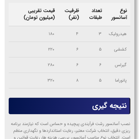
نوع
تعداد
ظرفیت
قیمت تقریبی
آسانسور
طبقات
(نفر)
(میلیون تومان)
هیدرولیک
۳
۴
۱۸۰
کششی
۵
۶
۲۲۰
گیرلس
۶
۶
۲۸۰
پانوراما
۵
۸
۳۲۰
نتیجه گیری
نصب آسانسور رشت
فرآیندی پیچیده و حساس است که نیازمند برنامه
ریزی دقیق، انتخاب شرکت معتبر، رعایت استانداردها و نگهداری منظم
است. انتخاب نوع مناسب آسانسور، بررسی هزینه ها، رعایت قوانین و