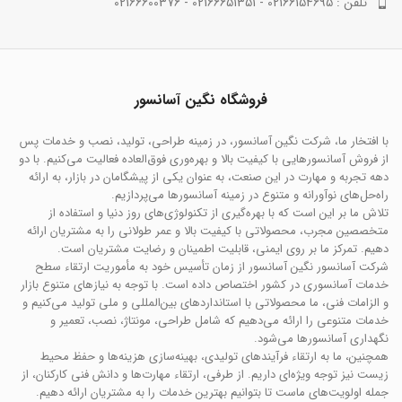
تلفن : 02166154695 - 02166651351 - 02166600376
فروشگاه نگین آسانسور
با افتخار ما، شرکت نگین آسانسور، در زمینه طراحی، تولید، نصب و خدمات پس
از فروش آسانسورهایی با کیفیت بالا و بهره‌وری فوق‌العاده فعالیت می‌کنیم. با دو
دهه تجربه و مهارت در این صنعت، به عنوان یکی از پیشگامان در بازار، به ارائه
راه‌حل‌های نوآورانه و متنوع در زمینه آسانسورها می‌پردازیم.
تلاش ما بر این است که با بهره‌گیری از تکنولوژی‌های روز دنیا و استفاده از
متخصصین مجرب، محصولاتی با کیفیت بالا و عمر طولانی را به مشتریان ارائه
دهیم. تمرکز ما بر روی ایمنی، قابلیت اطمینان و رضایت مشتریان است.
شرکت آسانسور نگین آسانسور از زمان تأسیس خود به مأموریت ارتقاء سطح
خدمات آسانسوری در کشور اختصاص داده است. با توجه به نیازهای متنوع بازار
و الزامات فنی، ما محصولاتی با استانداردهای بین‌المللی و ملی تولید می‌کنیم و
خدمات متنوعی را ارائه می‌دهیم که شامل طراحی، مونتاژ، نصب، تعمیر و
نگهداری آسانسورها می‌شود.
همچنین، ما به ارتقاء فرآیندهای تولیدی، بهینه‌سازی هزینه‌ها و حفظ محیط
زیست نیز توجه ویژه‌ای داریم. از طرفی، ارتقاء مهارت‌ها و دانش فنی کارکنان، از
جمله اولویت‌های ماست تا بتوانیم بهترین خدمات را به مشتریان ارائه دهیم.